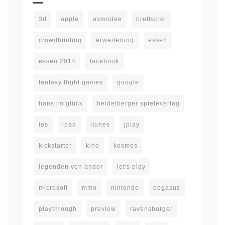
3d
apple
asmodee
brettspiel
crowdfunding
erweiterung
essen
essen 2014
facebook
fantasy flight games
google
hans im glück
heidelberger spieleverlag
ios
ipad
itunes
jplay
kickstarter
kino
kosmos
legenden von andor
let's play
microsoft
mmo
nintendo
pegasus
playthrough
preview
ravensburger