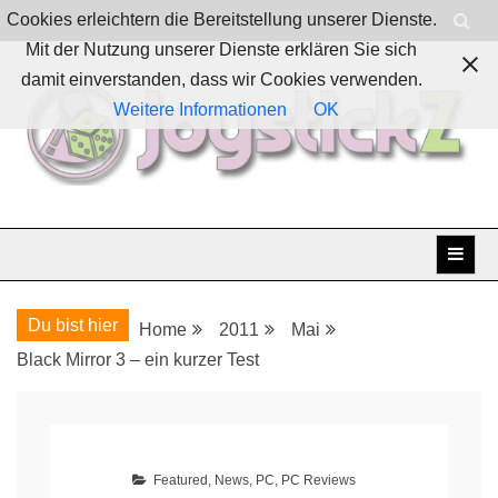
Skip
Cookies erleichtern die Bereitstellung unserer Dienste.
to
Mit der Nutzung unserer Dienste erklären Sie sich
content
damit einverstanden, dass wir Cookies verwenden.
Weitere Informationen
OK
Boardgames, games and everything Geek
JoystickZ
Du bist hier
Home
2011
Mai
Black Mirror 3 – ein kurzer Test
Featured
,
News
,
PC
,
PC Reviews