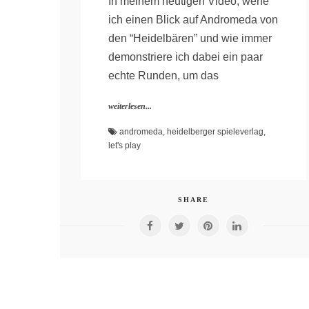
In meinem heutigen Video, werfe
ich einen Blick auf Andromeda von
den “Heidelbären” und wie immer
demonstriere ich dabei ein paar
echte Runden, um das
weiterlesen...
andromeda
,
heidelberger spieleverlag
,
let's play
SHARE