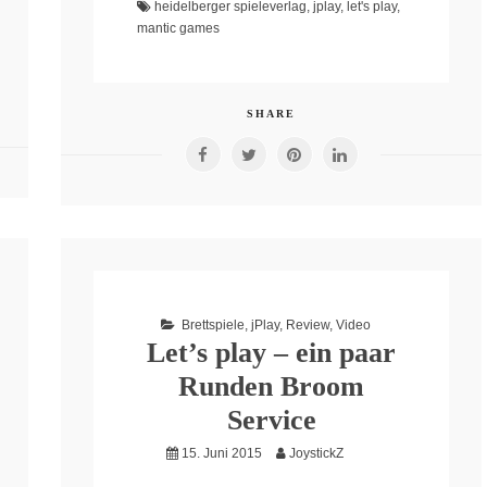
heidelberger spieleverlag
,
jplay
,
let's play
,
mantic games
SHARE
Brettspiele
,
jPlay
,
Review
,
Video
Let’s play – ein paar
Runden Broom
Service
15. Juni 2015
JoystickZ