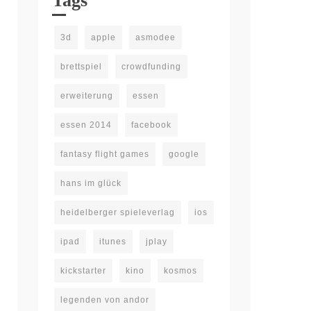
Tags
3d
apple
asmodee
brettspiel
crowdfunding
erweiterung
essen
essen 2014
facebook
fantasy flight games
google
hans im glück
heidelberger spieleverlag
ios
ipad
itunes
jplay
kickstarter
kino
kosmos
legenden von andor