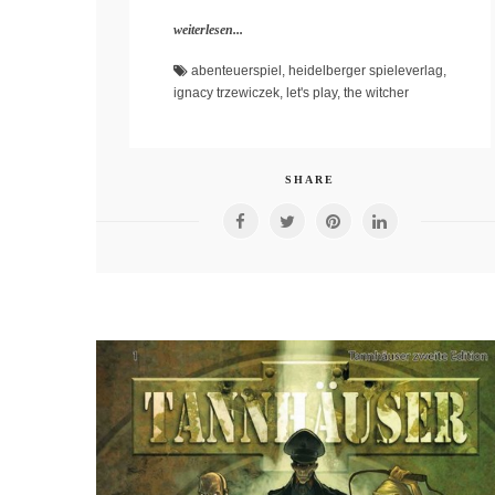
weiterlesen...
abenteuerspiel
,
heidelberger spieleverlag
,
ignacy trzewiczek
,
let's play
,
the witcher
SHARE