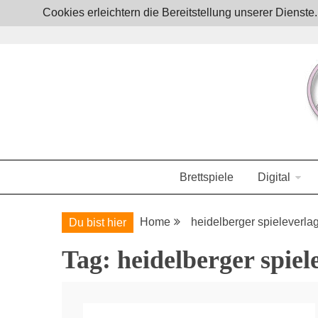
Skip
Cookies erleichtern die Bereitstellung unserer Dienst
to
content
Boardgames, games and everything Geek
JoystickZ
Brettspiele
Digital
Home
heidelberger spieleverla
Du bist hier
Tag:
heidelberger spiel