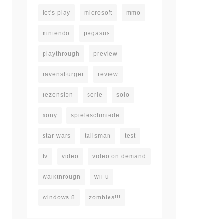
let's play
microsoft
mmo
nintendo
pegasus
playthrough
preview
ravensburger
review
rezension
serie
solo
sony
spieleschmiede
star wars
talisman
test
tv
video
video on demand
walkthrough
wii u
windows 8
zombies!!!