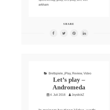
arkham
SHARE
Brettspiele
,
jPlay
,
Review
,
Video
Let’s play –
Andromeda
4. Juli 2016
JoystickZ