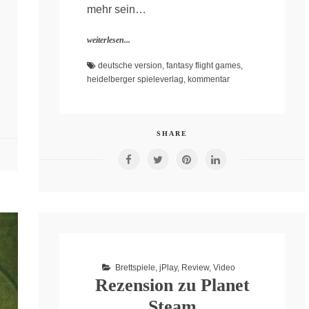
mehr sein…
weiterlesen...
deutsche version
,
fantasy flight games
,
heidelberger spieleverlag
,
kommentar
SHARE
Brettspiele
,
jPlay
,
Review
,
Video
Rezension zu Planet
Steam