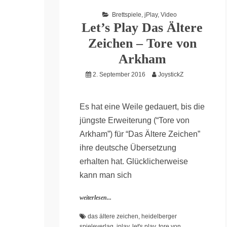
Brettspiele
,
jPlay
,
Video
Let’s Play Das Ältere
Zeichen – Tore von
Arkham
2. September 2016
JoystickZ
Es hat eine Weile gedauert, bis die
jüngste Erweiterung (“Tore von
Arkham”) für “Das Ältere Zeichen”
ihre deutsche Übersetzung
erhalten hat. Glücklicherweise
kann man sich
weiterlesen...
das ältere zeichen
,
heidelberger
spieleverlag
,
jplay
,
let's play
,
tore von