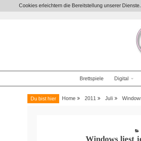
Skip
Cookies erleichtern die Bereitstellung unserer Dienst
to
content
Boardgames, games and everything Geek
JoystickZ
Brettspiele
Digital
Home
2011
Juli
Windows
Du bist hier
Windows liest 