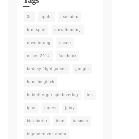
Tags
3d
apple
asmodee
brettspiel
crowdfunding
erweiterung
essen
essen 2014
facebook
fantasy flight games
google
hans im glück
heidelberger spieleverlag
ios
ipad
itunes
jplay
kickstarter
kino
kosmos
legenden von andor