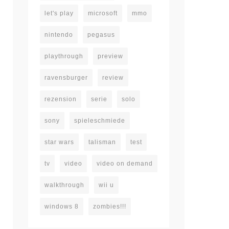
let's play
microsoft
mmo
nintendo
pegasus
playthrough
preview
ravensburger
review
rezension
serie
solo
sony
spieleschmiede
star wars
talisman
test
tv
video
video on demand
walkthrough
wii u
windows 8
zombies!!!