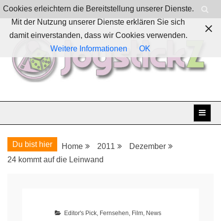
Skip
Cookies erleichtern die Bereitstellung unserer Dienste.
to
Mit der Nutzung unserer Dienste erklären Sie sich
content
damit einverstanden, dass wir Cookies verwenden.
Weitere Informationen
OK
Boardgames, games and everything Geek
JoystickZ
Du bist hier
Home
2011
Dezember
24 kommt auf die Leinwand
Editor's Pick
,
Fernsehen
,
Film
,
News