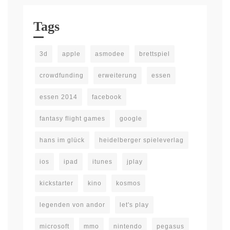
Tags
3d
apple
asmodee
brettspiel
crowdfunding
erweiterung
essen
essen 2014
facebook
fantasy flight games
google
hans im glück
heidelberger spieleverlag
ios
ipad
itunes
jplay
kickstarter
kino
kosmos
legenden von andor
let's play
microsoft
mmo
nintendo
pegasus