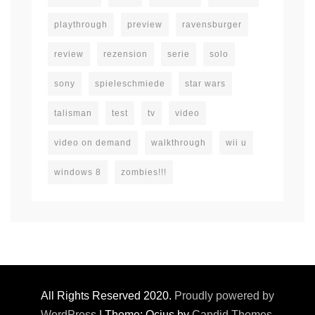
playthrough
preview
ravensburger
review
rezension
serie
solo
sony
spieleschmiede
star wars
talisman
test
tv
video
video on demand
walkthrough
wii u
windows 8
zombies!!!
All Rights Reserved 2020.
Proudly powered by
WordPress
|
Theme: Ocius by
Candid Themes
.