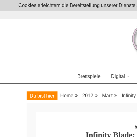
Skip
Cookies erleichtern die Bereitstellung unserer Dienst
to
content
Boardgames, games and everything Geek
JoystickZ
Brettspiele
Digital
Home
2012
März
Infini
Du bist hier
Infinity Blade