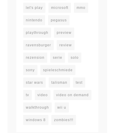
let's play
microsoft
mmo
nintendo
pegasus
playthrough
preview
ravensburger
review
rezension
serie
solo
sony
spieleschmiede
star wars
talisman
test
tv
video
video on demand
walkthrough
wii u
windows 8
zombies!!!