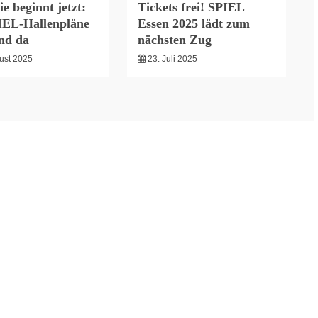
ie beginnt jetzt:
Tickets frei! SPIEL
IEL-Hallenpläne
Essen 2025 lädt zum
ind da
nächsten Zug
ust 2025
23. Juli 2025