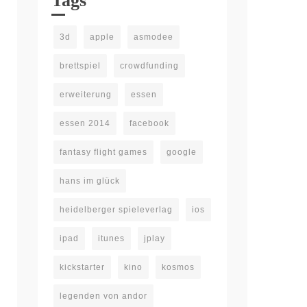
Tags
3d
apple
asmodee
brettspiel
crowdfunding
erweiterung
essen
essen 2014
facebook
fantasy flight games
google
hans im glück
heidelberger spieleverlag
ios
ipad
itunes
jplay
kickstarter
kino
kosmos
legenden von andor