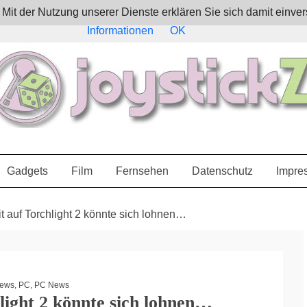
e. Mit der Nutzung unserer Dienste erklären Sie sich damit ein
Informationen
OK
Gadgets
Film
Fernsehen
Datenschutz
Impre
t auf Torchlight 2 könnte sich lohnen…
ews
,
PC
,
PC News
light 2 könnte sich lohnen…