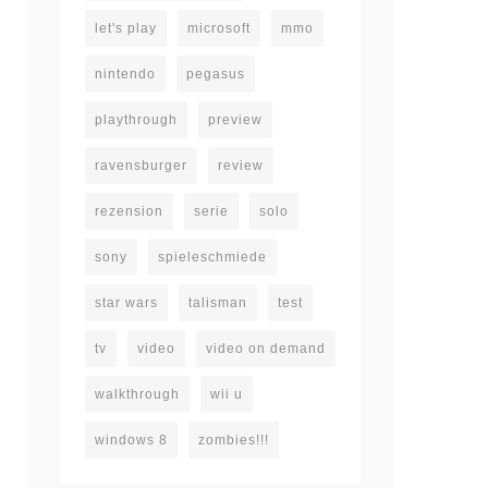
let's play
microsoft
mmo
nintendo
pegasus
playthrough
preview
ravensburger
review
rezension
serie
solo
sony
spieleschmiede
star wars
talisman
test
tv
video
video on demand
walkthrough
wii u
windows 8
zombies!!!