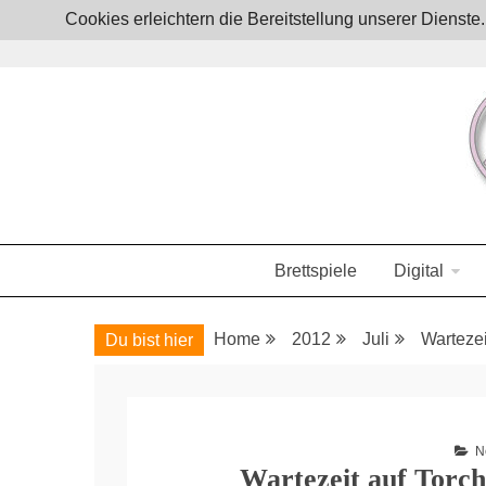
Skip
Cookies erleichtern die Bereitstellung unserer Dienst
to
content
Boardgames, games and everything Geek
JoystickZ
Brettspiele
Digital
Home
2012
Juli
Wartezei
Du bist hier
N
Wartezeit auf Torch