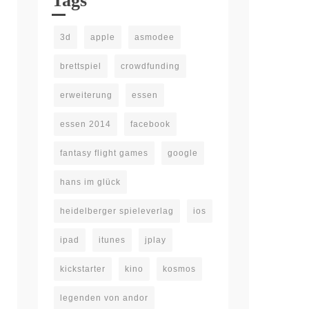
Tags
3d
apple
asmodee
brettspiel
crowdfunding
erweiterung
essen
essen 2014
facebook
fantasy flight games
google
hans im glück
heidelberger spieleverlag
ios
ipad
itunes
jplay
kickstarter
kino
kosmos
legenden von andor