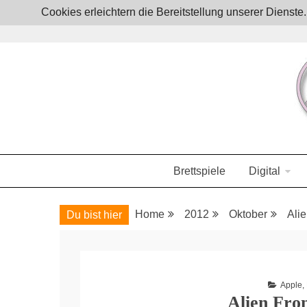
Skip
Cookies erleichtern die Bereitstellung unserer Dienst
to
content
Boardgames, games and everything Geek
JoystickZ
Brettspiele
Digital
Home
2012
Oktober
Alie
Du bist hier
Apple
,
Alien Fron