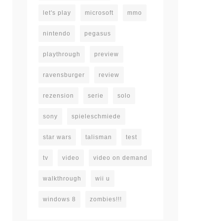
let's play
microsoft
mmo
nintendo
pegasus
playthrough
preview
ravensburger
review
rezension
serie
solo
sony
spieleschmiede
star wars
talisman
test
tv
video
video on demand
walkthrough
wii u
windows 8
zombies!!!