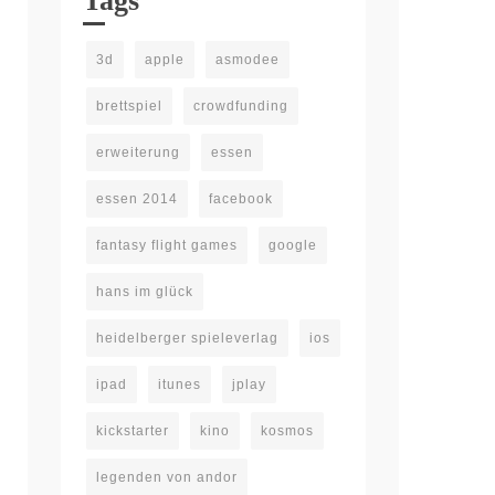
Tags
3d
apple
asmodee
brettspiel
crowdfunding
erweiterung
essen
essen 2014
facebook
fantasy flight games
google
hans im glück
heidelberger spieleverlag
ios
ipad
itunes
jplay
kickstarter
kino
kosmos
legenden von andor