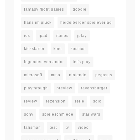
fantasy flight games
google
hans im glück
heidelberger spieleverlag
ios
ipad
itunes
jplay
kickstarter
kino
kosmos
legenden von andor
let's play
microsoft
mmo
nintendo
pegasus
playthrough
preview
ravensburger
review
rezension
serie
solo
sony
spieleschmiede
star wars
talisman
test
tv
video