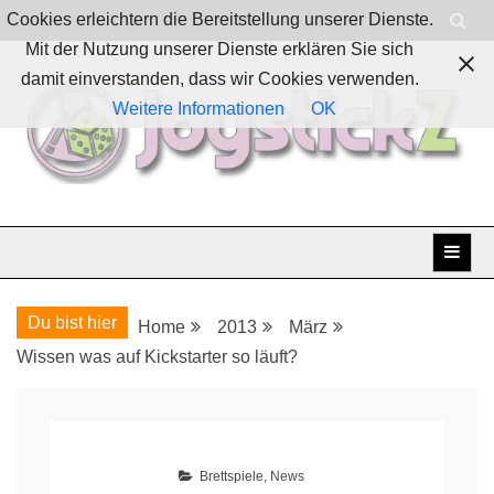
Skip
Cookies erleichtern die Bereitstellung unserer Dienste.
to
Mit der Nutzung unserer Dienste erklären Sie sich
content
damit einverstanden, dass wir Cookies verwenden.
Weitere Informationen
OK
Boardgames, games and everything Geek
JoystickZ
Du bist hier
Home
2013
März
Wissen was auf Kickstarter so läuft?
Brettspiele
,
News