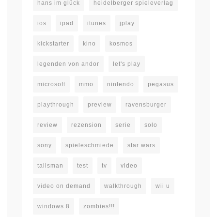
hans im glück
heidelberger spieleverlag
ios
ipad
itunes
jplay
kickstarter
kino
kosmos
legenden von andor
let's play
microsoft
mmo
nintendo
pegasus
playthrough
preview
ravensburger
review
rezension
serie
solo
sony
spieleschmiede
star wars
talisman
test
tv
video
video on demand
walkthrough
wii u
windows 8
zombies!!!