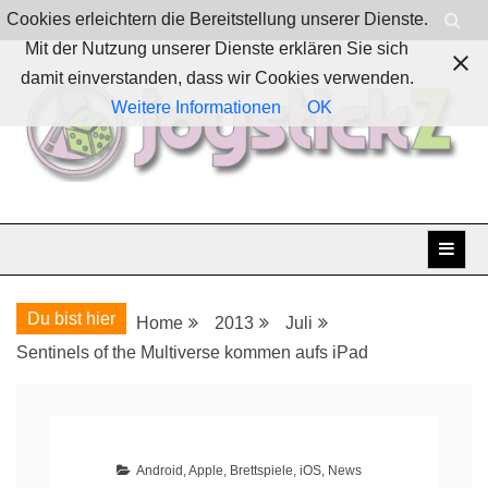
Skip
Cookies erleichtern die Bereitstellung unserer Dienste.
to
Mit der Nutzung unserer Dienste erklären Sie sich
content
damit einverstanden, dass wir Cookies verwenden.
Weitere Informationen
OK
Boardgames, games and everything Geek
JoystickZ
Du bist hier
Home
2013
Juli
Sentinels of the Multiverse kommen aufs iPad
Android
,
Apple
,
Brettspiele
,
iOS
,
News