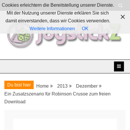
Skip
Cookies erleichtern die Bereitstellung unserer Dienste.
to
Mit der Nutzung unserer Dienste erklären Sie sich
content
damit einverstanden, dass wir Cookies verwenden.
Weitere Informationen
OK
Boardgames, games and everything Geek
JoystickZ
Du bist hier
Home
2013
Dezember
Ein Zusatzszenario für Robinson Crusoe zum freien
Download