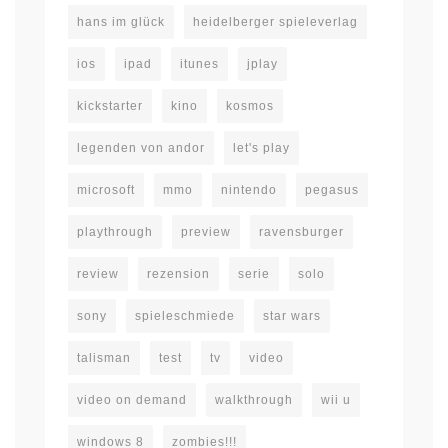
hans im glück
heidelberger spieleverlag
ios
ipad
itunes
jplay
kickstarter
kino
kosmos
legenden von andor
let's play
microsoft
mmo
nintendo
pegasus
playthrough
preview
ravensburger
review
rezension
serie
solo
sony
spieleschmiede
star wars
talisman
test
tv
video
video on demand
walkthrough
wii u
windows 8
zombies!!!