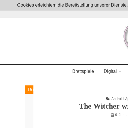
Skip
Cookies erleichtern die Bereitstellung unserer Dienst
to
content
Boardgames, games and everything Geek
JoystickZ
Brettspiele
Digital
Home
2014
Januar
The 
Du bist hier
Android
,
A
The Witcher wi
9. Janu