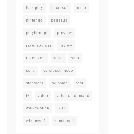
let's play
microsoft
mmo
nintendo
pegasus
playthrough
preview
ravensburger
review
rezension
serie
solo
sony
spieleschmiede
star wars
talisman
test
tv
video
video on demand
walkthrough
wii u
windows 8
zombies!!!