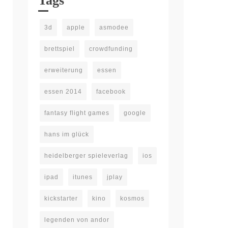
Tags
3d
apple
asmodee
brettspiel
crowdfunding
erweiterung
essen
essen 2014
facebook
fantasy flight games
google
hans im glück
heidelberger spieleverlag
ios
ipad
itunes
jplay
kickstarter
kino
kosmos
legenden von andor