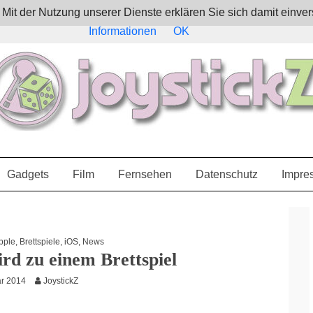
e. Mit der Nutzung unserer Dienste erklären Sie sich damit ein
Informationen
OK
Gadgets
Film
Fernsehen
Datenschutz
Impre
Witcher wird zu einem Brettspiel
pple
,
Brettspiele
,
iOS
,
News
rd zu einem Brettspiel
ar 2014
JoystickZ