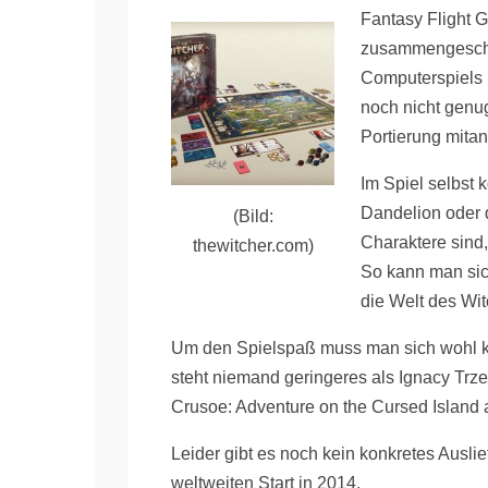
Fantasy Flight 
zusammengeschlo
Computerspiels i
noch nicht genu
Portierung mita
Im Spiel selbst 
Dandelion oder 
(Bild:
Charaktere sind,
thewitcher.com)
So kann man sic
die Welt des Wi
Um den Spielspaß muss man sich wohl ke
steht niemand geringeres als Ignacy Tr
Crusoe: Adventure on the Cursed Island a
Leider gibt es noch kein konkretes Ausli
weltweiten Start in 2014.