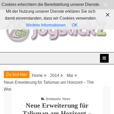
Skip
Cookies erleichtern die Bereitstellung unserer Dienste.
to
Mit der Nutzung unserer Dienste erklären Sie sich
content
damit einverstanden, dass wir Cookies verwenden.
Weitere Informationen
OK
Boardgames, games and everything Geek
JoystickZ
Du bist hier
Home
2014
Mai
Neue Erweiterung für Talisman am Horizont – The
Woodlands
Brettspiele
,
News
Neue Erweiterung für
Talisman am Horizont –