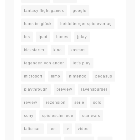
fantasy flight games
google
hans im glück
heidelberger spieleverlag
ios
ipad
itunes
jplay
kickstarter
kino
kosmos
legenden von andor
let's play
microsoft
mmo
nintendo
pegasus
playthrough
preview
ravensburger
review
rezension
serie
solo
sony
spieleschmiede
star wars
talisman
test
tv
video