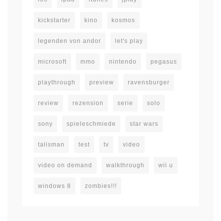
kickstarter
kino
kosmos
legenden von andor
let's play
microsoft
mmo
nintendo
pegasus
playthrough
preview
ravensburger
review
rezension
serie
solo
sony
spieleschmiede
star wars
talisman
test
tv
video
video on demand
walkthrough
wii u
windows 8
zombies!!!