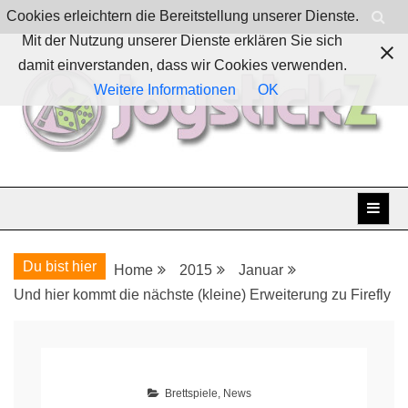
Skip
Cookies erleichtern die Bereitstellung unserer Dienste.
to
Mit der Nutzung unserer Dienste erklären Sie sich
content
damit einverstanden, dass wir Cookies verwenden.
Weitere Informationen
OK
Boardgames, games and everything Geek
JoystickZ
Du bist hier
Home
2015
Januar
Und hier kommt die nächste (kleine) Erweiterung zu Firefly
Brettspiele
,
News