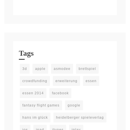
Tags
3d
apple
asmodee
brettspiel
crowdfunding
erweiterung
essen
essen 2014
facebook
fantasy flight games
google
hans im glück
heidelberger spieleverlag
ios
ipad
itunes
jplay