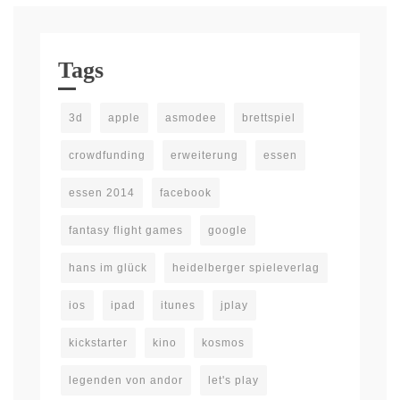
Tags
3d
apple
asmodee
brettspiel
crowdfunding
erweiterung
essen
essen 2014
facebook
fantasy flight games
google
hans im glück
heidelberger spieleverlag
ios
ipad
itunes
jplay
kickstarter
kino
kosmos
legenden von andor
let's play