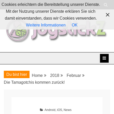
Skip
Cookies erleichtern die Bereitstellung unserer Dienste.
to
Mit der Nutzung unserer Dienste erklären Sie sich
content
damit einverstanden, dass wir Cookies verwenden.
Weitere Informationen
OK
Boardgames, games and everything Geek
JoystickZ
Du bist hier
Home
2018
Februar
Die Tamagotchis kommen zurück!
Android
,
iOS
,
News