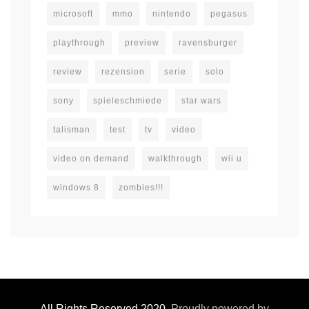
microsoft
mmo
nintendo
pegasus
playthrough
preview
ravensburger
review
rezension
serie
solo
sony
spieleschmiede
star wars
talisman
test
tv
video
video on demand
walkthrough
wii u
windows 8
zombies!!!
All Rights Reserved 2020.
Proudly powered by