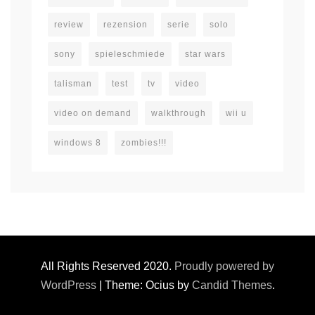
review
rezension
serie
solo
sony
spieleschmiede
star wars
talisman
test
tv
video
video on demand
walkthrough
wii u
windows 8
zombies!!!
All Rights Reserved 2020.
Proudly powered by
WordPress
|
Theme: Ocius by
Candid Themes
.