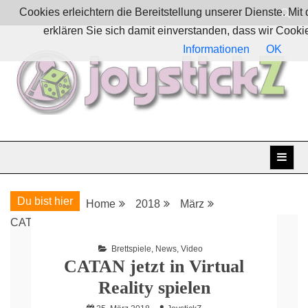
Skip
Cookies erleichtern die Bereitstellung unserer Dienste. Mi
to
erklären Sie sich damit einverstanden, dass wir Cook
content
Informationen
OK
Boardgames, games and everything Geek
JoystickZ
Du bist hier
Home
2018
März
CATAN jetzt in Virtual Reality spielen
Brettspiele
,
News
,
Video
CATAN jetzt in Virtual
Reality spielen