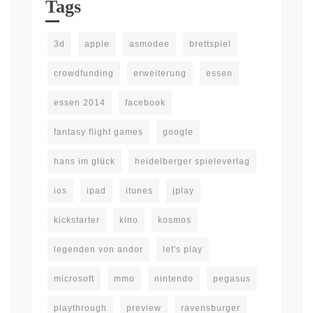
Tags
3d
apple
asmodee
brettspiel
crowdfunding
erweiterung
essen
essen 2014
facebook
fantasy flight games
google
hans im glück
heidelberger spieleverlag
ios
ipad
itunes
jplay
kickstarter
kino
kosmos
legenden von andor
let's play
microsoft
mmo
nintendo
pegasus
playthrough
preview
ravensburger