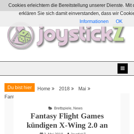
Skip
Cookies erleichtern die Bereitstellung unserer Dienste. Mi
to
erklären Sie sich damit einverstanden, dass wir Cook
content
Informationen
OK
Boardgames, games and everything Geek
JoystickZ
Du bist hier
Home
2018
Mai
Fantasy Flight Games kündigen X-Wing 2.0 an
Brettspiele
,
News
Fantasy Flight Games
kündigen X-Wing 2.0 an