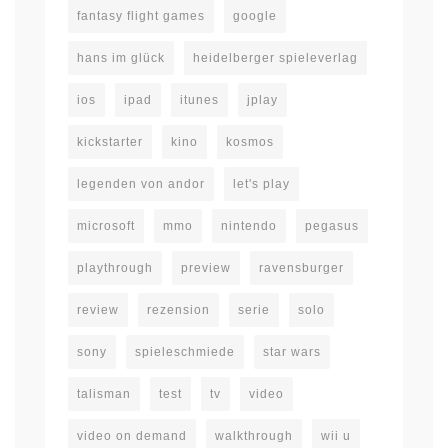
fantasy flight games
google
hans im glück
heidelberger spieleverlag
ios
ipad
itunes
jplay
kickstarter
kino
kosmos
legenden von andor
let's play
microsoft
mmo
nintendo
pegasus
playthrough
preview
ravensburger
review
rezension
serie
solo
sony
spieleschmiede
star wars
talisman
test
tv
video
video on demand
walkthrough
wii u