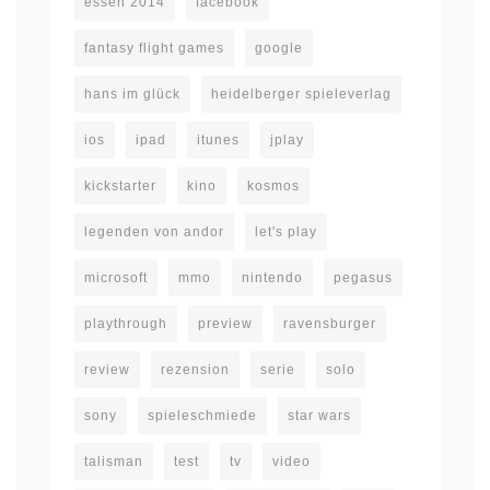
essen 2014
facebook
fantasy flight games
google
hans im glück
heidelberger spieleverlag
ios
ipad
itunes
jplay
kickstarter
kino
kosmos
legenden von andor
let's play
microsoft
mmo
nintendo
pegasus
playthrough
preview
ravensburger
review
rezension
serie
solo
sony
spieleschmiede
star wars
talisman
test
tv
video