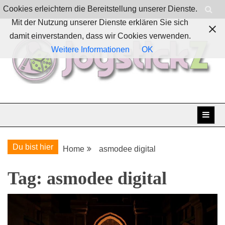
Skip
Cookies erleichtern die Bereitstellung unserer Dienste.
to
Mit der Nutzung unserer Dienste erklären Sie sich
content
damit einverstanden, dass wir Cookies verwenden.
Weitere Informationen
OK
Boardgames, games and everything Geek
JoystickZ
Du bist hier
Home
asmodee digital
Tag:
asmodee digital