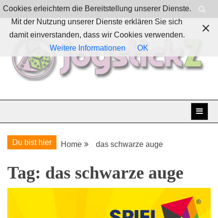
Skip
Cookies erleichtern die Bereitstellung unserer Dienste.
to
Mit der Nutzung unserer Dienste erklären Sie sich
content
damit einverstanden, dass wir Cookies verwenden.
Weitere Informationen
OK
Boardgames, games and everything Geek
JoystickZ
Du bist hier
Home
das schwarze auge
Tag:
das schwarze auge