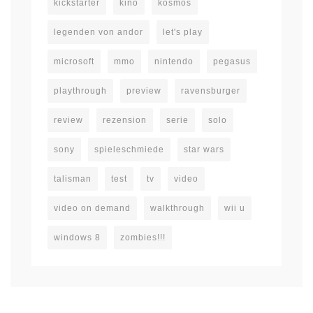
kickstarter
kino
kosmos
legenden von andor
let's play
microsoft
mmo
nintendo
pegasus
playthrough
preview
ravensburger
review
rezension
serie
solo
sony
spieleschmiede
star wars
talisman
test
tv
video
video on demand
walkthrough
wii u
windows 8
zombies!!!