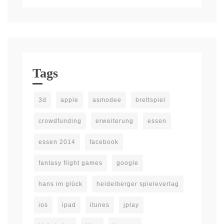
Tags
3d
apple
asmodee
brettspiel
crowdfunding
erweiterung
essen
essen 2014
facebook
fantasy flight games
google
hans im glück
heidelberger spieleverlag
ios
ipad
itunes
jplay