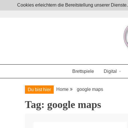
Skip
Cookies erleichtern die Bereitstellung unserer Dienst
to
content
Boardgames, games and everything Geek
JoystickZ
Brettspiele
Digital
Home
google maps
Du bist hier
Tag:
google maps