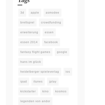
Tags
3d
apple
asmodee
brettspiel
crowdfunding
erweiterung
essen
essen 2014
facebook
fantasy flight games
google
hans im glück
heidelberger spieleverlag
ios
ipad
itunes
jplay
kickstarter
kino
kosmos
legenden von andor