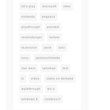
let's play
microsoft
mmo
nintendo
pegasus
playthrough
preview
ravensburger
review
rezension
serie
solo
sony
spieleschmiede
star wars
talisman
test
tv
video
video on demand
walkthrough
wii u
windows 8
zombies!!!