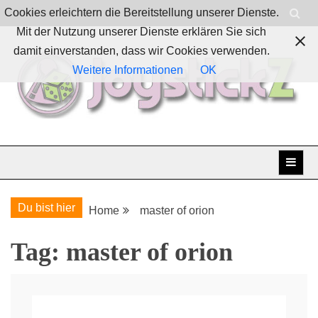
Skip
Cookies erleichtern die Bereitstellung unserer Dienste.
to
Mit der Nutzung unserer Dienste erklären Sie sich
content
damit einverstanden, dass wir Cookies verwenden.
Weitere Informationen
OK
Boardgames, games and everything Geek
JoystickZ
Du bist hier
Home
master of orion
Tag:
master of orion