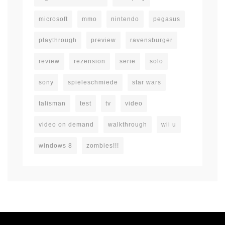
microsoft
mmo
nintendo
pegasus
playthrough
preview
ravensburger
review
rezension
serie
solo
sony
spieleschmiede
star wars
talisman
test
tv
video
video on demand
walkthrough
wii u
windows 8
zombies!!!