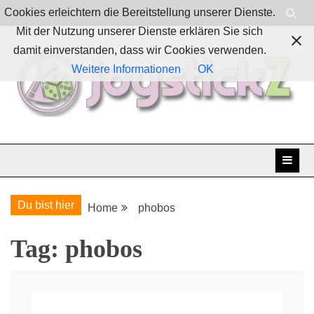
Skip
Cookies erleichtern die Bereitstellung unserer Dienste.
to
Mit der Nutzung unserer Dienste erklären Sie sich
content
damit einverstanden, dass wir Cookies verwenden.
Weitere Informationen
OK
Boardgames, games and everything Geek
JoystickZ
Du bist hier
Home
phobos
Tag:
phobos