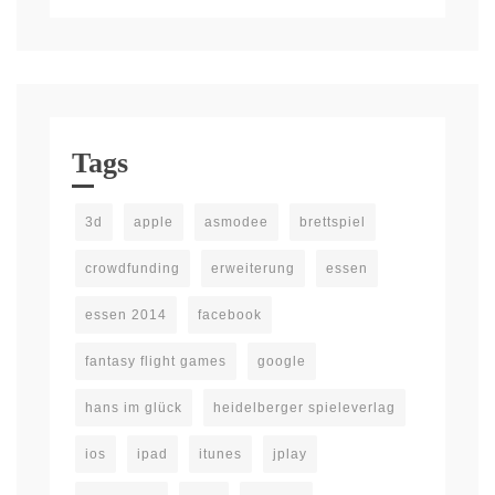
Tags
3d
apple
asmodee
brettspiel
crowdfunding
erweiterung
essen
essen 2014
facebook
fantasy flight games
google
hans im glück
heidelberger spieleverlag
ios
ipad
itunes
jplay