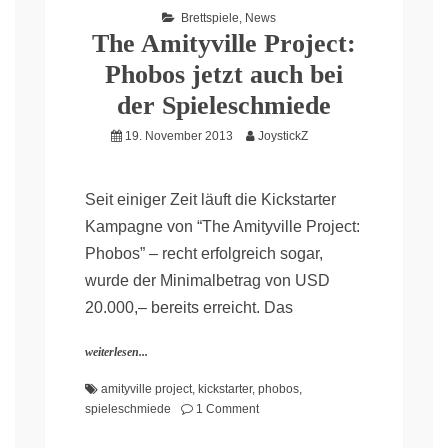
Brettspiele
,
News
The Amityville Project:
Phobos jetzt auch bei
der Spieleschmiede
19. November 2013
JoystickZ
Seit einiger Zeit läuft die Kickstarter
Kampagne von “The Amityville Project:
Phobos” – recht erfolgreich sogar,
wurde der Minimalbetrag von USD
20.000,– bereits erreicht. Das
weiterlesen...
amityville project
,
kickstarter
,
phobos
,
on
spieleschmiede
1 Comment
The
Amityville