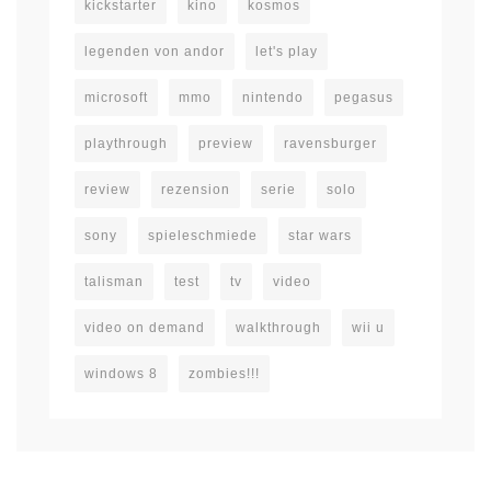
kickstarter
kino
kosmos
legenden von andor
let's play
microsoft
mmo
nintendo
pegasus
playthrough
preview
ravensburger
review
rezension
serie
solo
sony
spieleschmiede
star wars
talisman
test
tv
video
video on demand
walkthrough
wii u
windows 8
zombies!!!