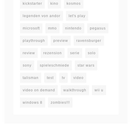
kickstarter
kino
kosmos
legenden von andor
let's play
microsoft
mmo
nintendo
pegasus
playthrough
preview
ravensburger
review
rezension
serie
solo
sony
spieleschmiede
star wars
talisman
test
tv
video
video on demand
walkthrough
wii u
windows 8
zombies!!!