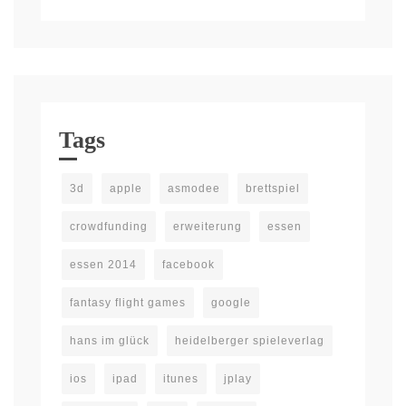
Tags
3d
apple
asmodee
brettspiel
crowdfunding
erweiterung
essen
essen 2014
facebook
fantasy flight games
google
hans im glück
heidelberger spieleverlag
ios
ipad
itunes
jplay