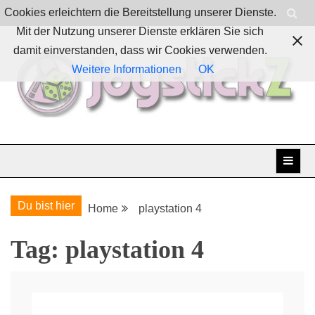
Skip
Cookies erleichtern die Bereitstellung unserer Dienste.
to
Mit der Nutzung unserer Dienste erklären Sie sich
content
damit einverstanden, dass wir Cookies verwenden.
Weitere Informationen
OK
Boardgames, games and everything Geek
JoystickZ
Du bist hier
Home
playstation 4
Tag:
playstation 4