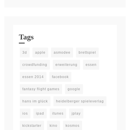
Tags
3d
apple
asmodee
brettspiel
crowdfunding
erweiterung
essen
essen 2014
facebook
fantasy flight games
google
hans im glück
heidelberger spieleverlag
ios
ipad
itunes
jplay
kickstarter
kino
kosmos