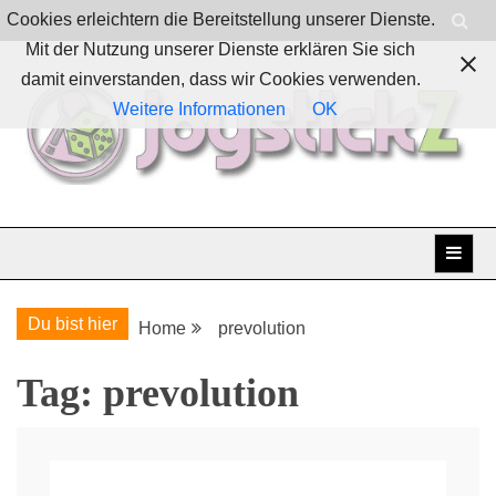
Skip
Cookies erleichtern die Bereitstellung unserer Dienste.
to
Mit der Nutzung unserer Dienste erklären Sie sich
content
damit einverstanden, dass wir Cookies verwenden.
Weitere Informationen
OK
Boardgames, games and everything Geek
JoystickZ
Du bist hier
Home
prevolution
Tag:
prevolution