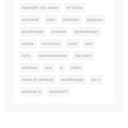
legenden von andor
let's play
microsoft
mmo
nintendo
pegasus
playthrough
preview
ravensburger
review
rezension
serie
solo
sony
spieleschmiede
star wars
talisman
test
tv
video
video on demand
walkthrough
wii u
windows 8
zombies!!!