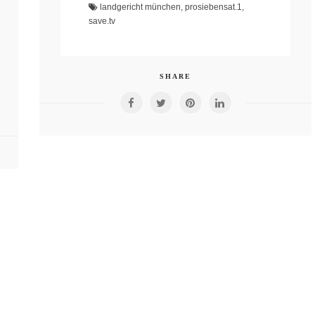
landgericht münchen
,
prosiebensat.1
,
save.tv
SHARE