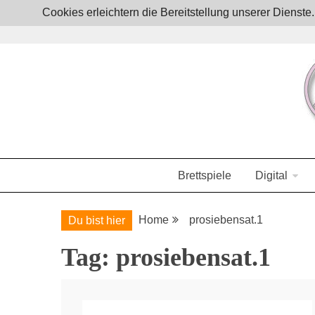
Skip
Cookies erleichtern die Bereitstellung unserer Dienst
to
content
Boardgames, games and everything Geek
JoystickZ
Brettspiele
Digital
Home
prosiebensat.1
Du bist hier
Tag:
prosiebensat.1