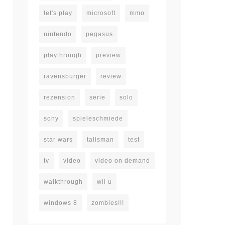
let's play
microsoft
mmo
nintendo
pegasus
playthrough
preview
ravensburger
review
rezension
serie
solo
sony
spieleschmiede
star wars
talisman
test
tv
video
video on demand
walkthrough
wii u
windows 8
zombies!!!