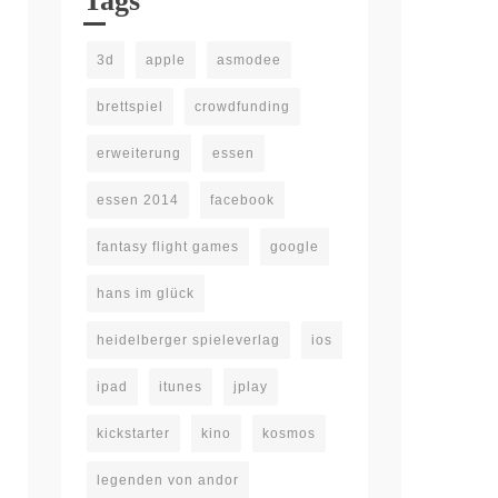
Tags
3d
apple
asmodee
brettspiel
crowdfunding
erweiterung
essen
essen 2014
facebook
fantasy flight games
google
hans im glück
heidelberger spieleverlag
ios
ipad
itunes
jplay
kickstarter
kino
kosmos
legenden von andor