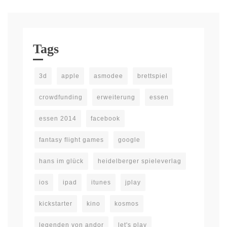
Tags
3d
apple
asmodee
brettspiel
crowdfunding
erweiterung
essen
essen 2014
facebook
fantasy flight games
google
hans im glück
heidelberger spieleverlag
ios
ipad
itunes
jplay
kickstarter
kino
kosmos
legenden von andor
let's play