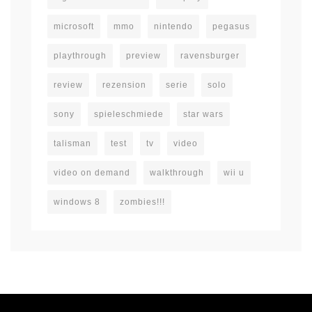
microsoft
mmo
nintendo
pegasus
playthrough
preview
ravensburger
review
rezension
serie
solo
sony
spieleschmiede
star wars
talisman
test
tv
video
video on demand
walkthrough
wii u
windows 8
zombies!!!