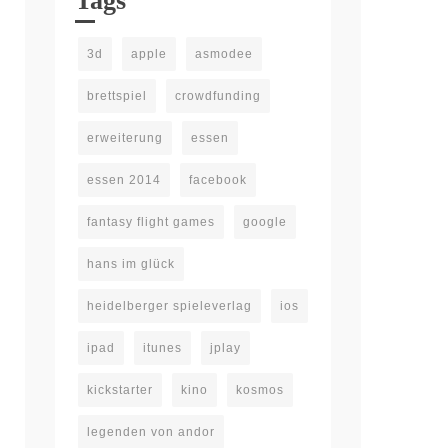
Tags
3d
apple
asmodee
brettspiel
crowdfunding
erweiterung
essen
essen 2014
facebook
fantasy flight games
google
hans im glück
heidelberger spieleverlag
ios
ipad
itunes
jplay
kickstarter
kino
kosmos
legenden von andor