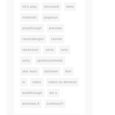
let's play
microsoft
mmo
nintendo
pegasus
playthrough
preview
ravensburger
review
rezension
serie
solo
sony
spieleschmiede
star wars
talisman
test
tv
video
video on demand
walkthrough
wii u
windows 8
zombies!!!