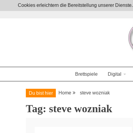
Skip
Cookies erleichtern die Bereitstellung unserer Dienst
to
content
Boardgames, games and everything Geek
JoystickZ
Brettspiele
Digital
Home
steve wozniak
Du bist hier
Tag:
steve wozniak