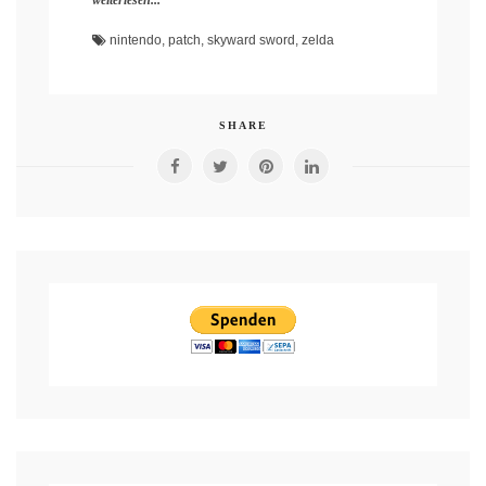
nintendo
,
patch
,
skyward sword
,
zelda
SHARE