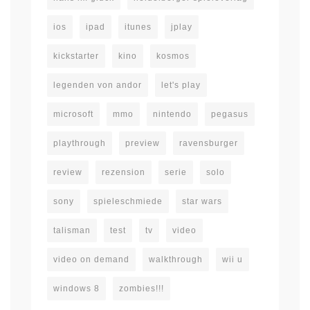
ios
ipad
itunes
jplay
kickstarter
kino
kosmos
legenden von andor
let's play
microsoft
mmo
nintendo
pegasus
playthrough
preview
ravensburger
review
rezension
serie
solo
sony
spieleschmiede
star wars
talisman
test
tv
video
video on demand
walkthrough
wii u
windows 8
zombies!!!