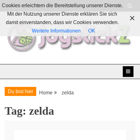
Skip
Cookies erleichtern die Bereitstellung unserer Dienste.
to
Mit der Nutzung unserer Dienste erklären Sie sich
content
damit einverstanden, dass wir Cookies verwenden.
Weitere Informationen
OK
Boardgames, games and everything Geek
JoystickZ
Du bist hier
Home
zelda
Tag:
zelda