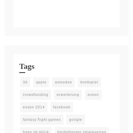
Tags
3d
apple
asmodee
brettspiel
crowdfunding
erweiterung
essen
essen 2014
facebook
fantasy flight games
google
hans im glück
heidelberger spieleverlag