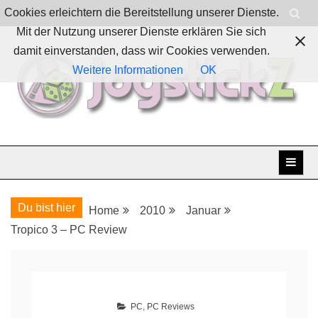
Skip
Cookies erleichtern die Bereitstellung unserer Dienste.
to
Mit der Nutzung unserer Dienste erklären Sie sich
content
damit einverstanden, dass wir Cookies verwenden.
Weitere Informationen
OK
Boardgames, games and everything Geek
JoystickZ
Du bist hier
Home
2010
Januar
Tropico 3 – PC Review
PC
,
PC Reviews