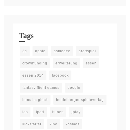
Tags
3d
apple
asmodee
brettspiel
crowdfunding
erweiterung
essen
essen 2014
facebook
fantasy flight games
google
hans im glück
heidelberger spieleverlag
ios
ipad
itunes
jplay
kickstarter
kino
kosmos