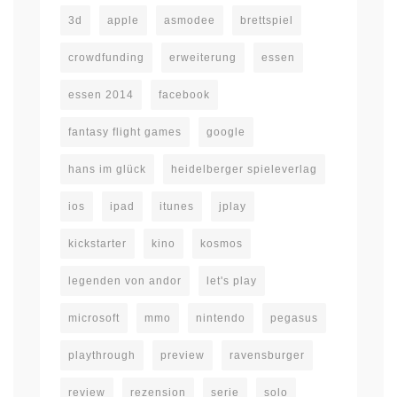
3d
apple
asmodee
brettspiel
crowdfunding
erweiterung
essen
essen 2014
facebook
fantasy flight games
google
hans im glück
heidelberger spieleverlag
ios
ipad
itunes
jplay
kickstarter
kino
kosmos
legenden von andor
let's play
microsoft
mmo
nintendo
pegasus
playthrough
preview
ravensburger
review
rezension
serie
solo