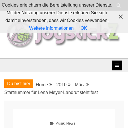
Skip
Cookies erleichtern die Bereitstellung unserer Dienste.
to
Mit der Nutzung unserer Dienste erklären Sie sich
content
damit einverstanden, dass wir Cookies verwenden.
Weitere Informationen
OK
Boardgames, games and everything Geek
JoystickZ
Du bist hier
Home
2010
März
Startnummer für Lena Meyer-Landrut steht fest
Musik
,
News