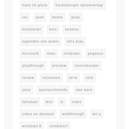
hans im glück
heidelberger spieleverlag
ios
ipad
itunes
jplay
kickstarter
kino
kosmos
legenden von andor
let's play
microsoft
mmo
nintendo
pegasus
playthrough
preview
ravensburger
review
rezension
serie
solo
sony
spieleschmiede
star wars
talisman
test
tv
video
video on demand
walkthrough
wii u
windows 8
zombies!!!