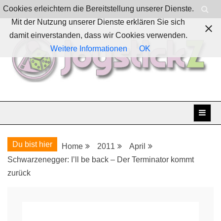
Skip
Cookies erleichtern die Bereitstellung unserer Dienste.
to
Mit der Nutzung unserer Dienste erklären Sie sich
content
damit einverstanden, dass wir Cookies verwenden.
Weitere Informationen
OK
Boardgames, games and everything Geek
JoystickZ
Du bist hier
Home
2011
April
Schwarzenegger: I’ll be back – Der Terminator kommt
zurück