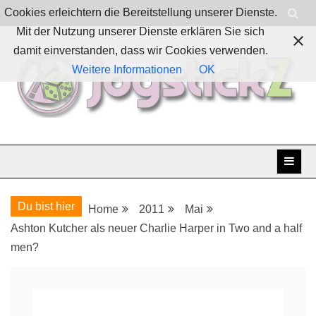
Skip
Cookies erleichtern die Bereitstellung unserer Dienste.
to
Mit der Nutzung unserer Dienste erklären Sie sich
content
damit einverstanden, dass wir Cookies verwenden.
Weitere Informationen
OK
Boardgames, games and everything Geek
JoystickZ
Du bist hier
Home
2011
Mai
Ashton Kutcher als neuer Charlie Harper in Two and a half
men?