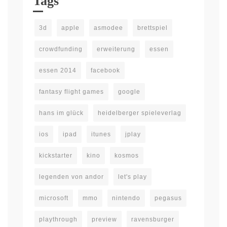
Tags
3d
apple
asmodee
brettspiel
crowdfunding
erweiterung
essen
essen 2014
facebook
fantasy flight games
google
hans im glück
heidelberger spieleverlag
ios
ipad
itunes
jplay
kickstarter
kino
kosmos
legenden von andor
let's play
microsoft
mmo
nintendo
pegasus
playthrough
preview
ravensburger