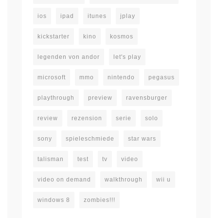
ios
ipad
itunes
jplay
kickstarter
kino
kosmos
legenden von andor
let's play
microsoft
mmo
nintendo
pegasus
playthrough
preview
ravensburger
review
rezension
serie
solo
sony
spieleschmiede
star wars
talisman
test
tv
video
video on demand
walkthrough
wii u
windows 8
zombies!!!