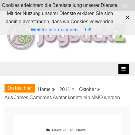
Skip
Cookies erleichtern die Bereitstellung unserer Dienste.
to
Mit der Nutzung unserer Dienste erklären Sie sich
content
damit einverstanden, dass wir Cookies verwenden.
Weitere Informationen
OK
Boardgames, games and everything Geek
JoystickZ
Du bist hier
Home
2011
Oktober
Aus James Camerons Avatar könnte ein MMO werden
News
,
PC
,
PC News