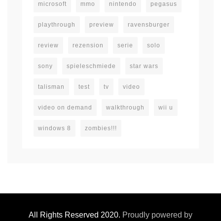
microsoft
mmo
nintendo
pegasus
playthrough
preview
ravensburger
review
rezension
serie
solo
sony
spieleschmiede
star wars
talisman
test
tv
video
video on demand
walkthrough
wii u
windows 8
zombies!!!
All Rights Reserved 2020.
Proudly powered by