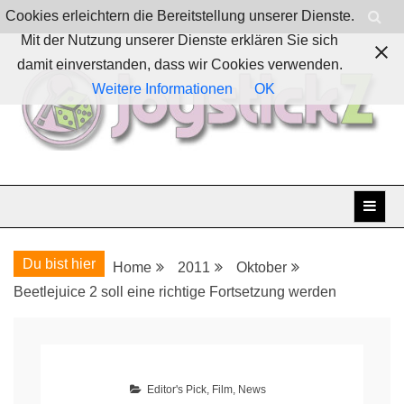
Skip
Cookies erleichtern die Bereitstellung unserer Dienste.
to
Mit der Nutzung unserer Dienste erklären Sie sich
content
damit einverstanden, dass wir Cookies verwenden.
Weitere Informationen
OK
Boardgames, games and everything Geek
JoystickZ
Du bist hier
Home
2011
Oktober
Beetlejuice 2 soll eine richtige Fortsetzung werden
Editor's Pick
,
Film
,
News