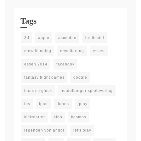
Tags
3d
apple
asmodee
brettspiel
crowdfunding
erweiterung
essen
essen 2014
facebook
fantasy flight games
google
hans im glück
heidelberger spieleverlag
ios
ipad
itunes
jplay
kickstarter
kino
kosmos
legenden von andor
let's play