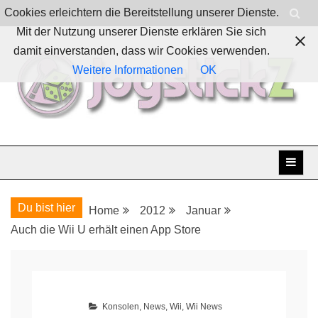
Skip
Cookies erleichtern die Bereitstellung unserer Dienste.
to
Mit der Nutzung unserer Dienste erklären Sie sich
content
damit einverstanden, dass wir Cookies verwenden.
Weitere Informationen
OK
Boardgames, games and everything Geek
JoystickZ
Du bist hier
Home
2012
Januar
Auch die Wii U erhält einen App Store
Konsolen
,
News
,
Wii
,
Wii News