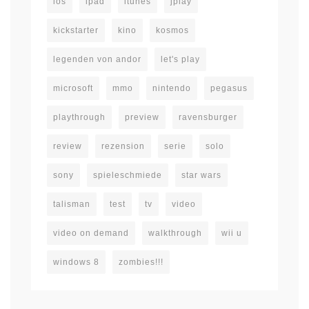
ios
ipad
itunes
jplay
kickstarter
kino
kosmos
legenden von andor
let's play
microsoft
mmo
nintendo
pegasus
playthrough
preview
ravensburger
review
rezension
serie
solo
sony
spieleschmiede
star wars
talisman
test
tv
video
video on demand
walkthrough
wii u
windows 8
zombies!!!