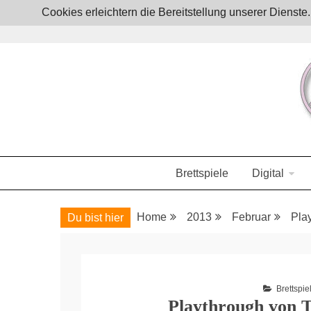
Skip
Cookies erleichtern die Bereitstellung unserer Dienst
to
content
Boardgames, games and everything Geek
JoystickZ
Brettspiele
Digital
Home
2013
Februar
Play
Du bist hier
Brettspie
Playthrough von Ta