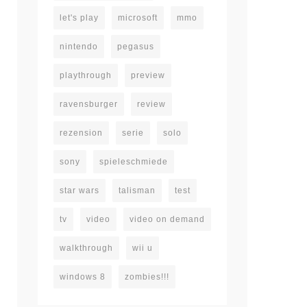
let's play
microsoft
mmo
nintendo
pegasus
playthrough
preview
ravensburger
review
rezension
serie
solo
sony
spieleschmiede
star wars
talisman
test
tv
video
video on demand
walkthrough
wii u
windows 8
zombies!!!