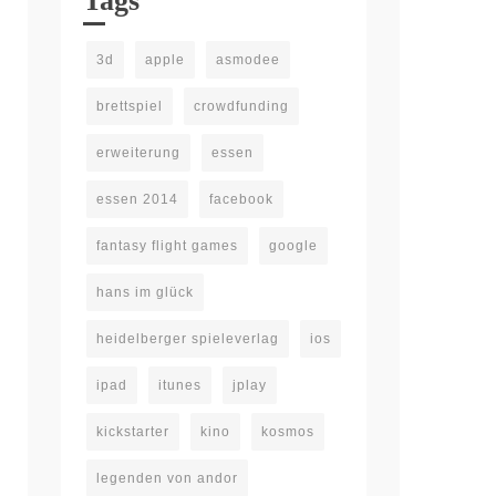
Tags
3d
apple
asmodee
brettspiel
crowdfunding
erweiterung
essen
essen 2014
facebook
fantasy flight games
google
hans im glück
heidelberger spieleverlag
ios
ipad
itunes
jplay
kickstarter
kino
kosmos
legenden von andor