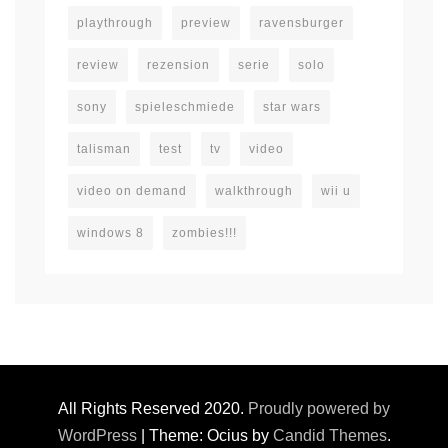
playthrough
preview
ravensburger
review
rezension
serie
solo
sony
spieleschmiede
star wars
talisman
test
tv
video
video on demand
walkthrough
wii u
windows 8
zombies!!!
All Rights Reserved 2020.
Proudly powered by
WordPress
|
Theme: Ocius by
Candid Themes
.