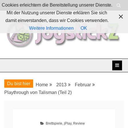
Skip
Cookies erleichtern die Bereitstellung unserer Dienste.
to
Mit der Nutzung unserer Dienste erklären Sie sich
content
damit einverstanden, dass wir Cookies verwenden.
Weitere Informationen
OK
Boardgames, games and everything Geek
JoystickZ
Du bist hier
Home
2013
Februar
Playthrough von Talisman (Teil 2)
Brettspiele
,
jPlay
,
Review