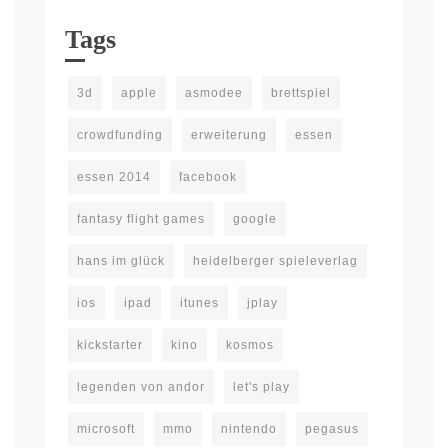
Tags
3d
apple
asmodee
brettspiel
crowdfunding
erweiterung
essen
essen 2014
facebook
fantasy flight games
google
hans im glück
heidelberger spieleverlag
ios
ipad
itunes
jplay
kickstarter
kino
kosmos
legenden von andor
let's play
microsoft
mmo
nintendo
pegasus