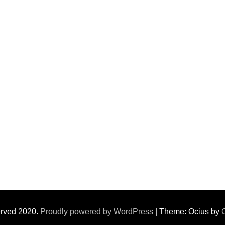
erved 2020.
Proudly powered by WordPress
|
Theme: Ocius by