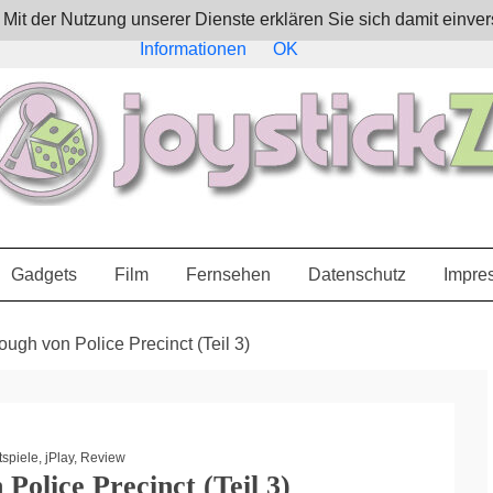
e. Mit der Nutzung unserer Dienste erklären Sie sich damit ein
Informationen
OK
Gadgets
Film
Fernsehen
Datenschutz
Impre
ough von Police Precinct (Teil 3)
tspiele
,
jPlay
,
Review
Police Precinct (Teil 3)