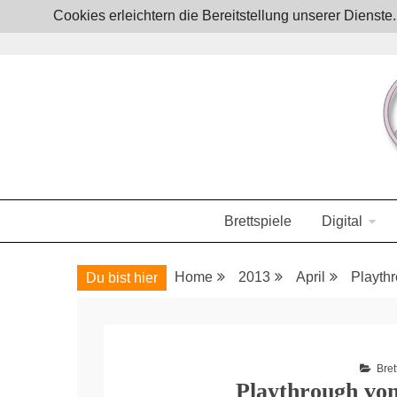
Skip
Cookies erleichtern die Bereitstellung unserer Dienst
to
content
Boardgames, games and everything Geek
JoystickZ
Brettspiele
Digital
Home
2013
April
Playthr
Du bist hier
Bret
Playthrough von 