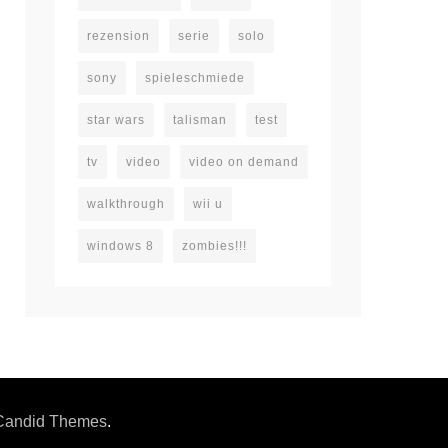
rezension
serie
solo
sony
spieleschmiede
star wars
talisman
test
tv
video
video on demand
walkthrough
wii u
windows 8
zombies!!!
Candid Themes
.