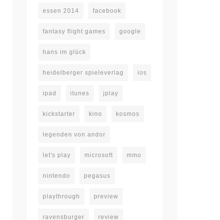
essen 2014
facebook
fantasy flight games
google
hans im glück
heidelberger spieleverlag
ios
ipad
itunes
jplay
kickstarter
kino
kosmos
legenden von andor
let's play
microsoft
mmo
nintendo
pegasus
playthrough
preview
ravensburger
review