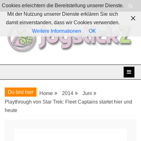
Skip
Cookies erleichtern die Bereitstellung unserer Dienste.
to
Mit der Nutzung unserer Dienste erklären Sie sich
content
damit einverstanden, dass wir Cookies verwenden.
Weitere Informationen
OK
Boardgames, games and everything Geek
JoystickZ
Du bist hier
Home
2014
Juni
Playthrough von Star Trek: Fleet Captains startet hier und
heute