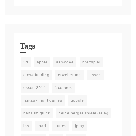
Tags
3d
apple
asmodee
brettspiel
crowdfunding
erweiterung
essen
essen 2014
facebook
fantasy flight games
google
hans im glück
heidelberger spieleverlag
ios
ipad
itunes
jplay