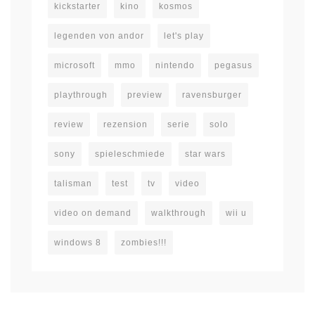
kickstarter
kino
kosmos
legenden von andor
let's play
microsoft
mmo
nintendo
pegasus
playthrough
preview
ravensburger
review
rezension
serie
solo
sony
spieleschmiede
star wars
talisman
test
tv
video
video on demand
walkthrough
wii u
windows 8
zombies!!!