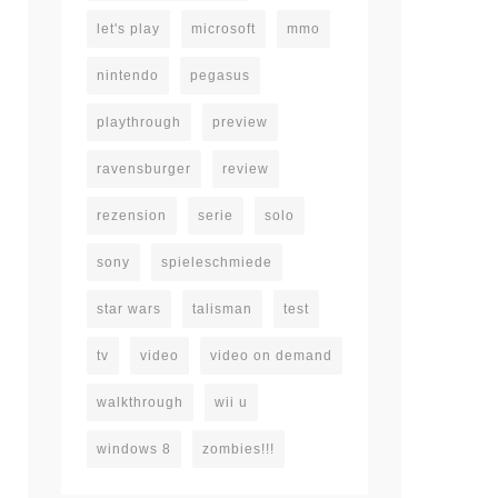
let's play
microsoft
mmo
nintendo
pegasus
playthrough
preview
ravensburger
review
rezension
serie
solo
sony
spieleschmiede
star wars
talisman
test
tv
video
video on demand
walkthrough
wii u
windows 8
zombies!!!