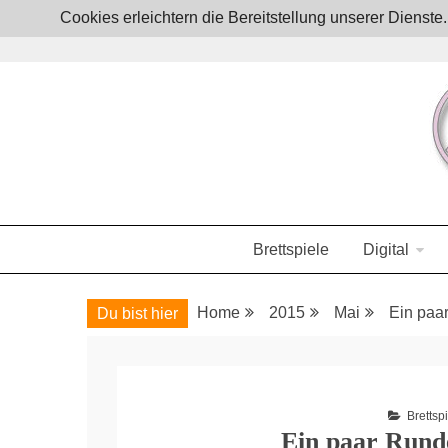
Skip
Cookies erleichtern die Bereitstellung unserer Dienst
to
content
Boardgames, games and everything Geek
JoystickZ
Brettspiele
Digital
Home
2015
Mai
Ein paa
Du bist hier
Brettsp
Ein paar Rund