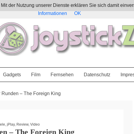
e. Mit der Nutzung unserer Dienste erklären Sie sich damit ein
Informationen
OK
Gadgets
Film
Fernsehen
Datenschutz
Impre
r Runden – The Foreign King
iele
,
jPlay
,
Review
,
Video
en – The Foreign King