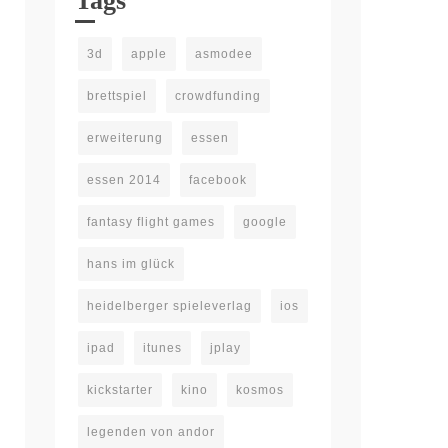
Tags
3d
apple
asmodee
brettspiel
crowdfunding
erweiterung
essen
essen 2014
facebook
fantasy flight games
google
hans im glück
heidelberger spieleverlag
ios
ipad
itunes
jplay
kickstarter
kino
kosmos
legenden von andor