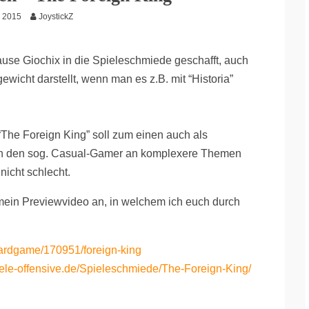
i 2015
JoystickZ
use Giochix in die Spieleschmiede geschafft, auch
wicht darstellt, wenn man es z.B. mit “Historia”
“The Foreign King” soll zum einen auch als
ch den sog. Casual-Gamer an komplexere Themen
nicht schlecht.
mein Previewvideo an, in welchem ich euch durch
ardgame/170951/foreign-king
iele-offensive.de/Spieleschmiede/The-Foreign-King/