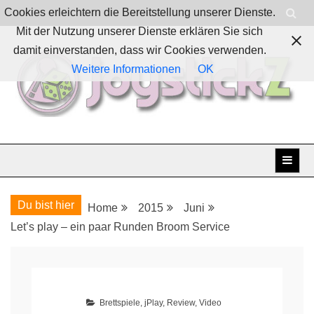
Skip
Cookies erleichtern die Bereitstellung unserer Dienste.
to
Mit der Nutzung unserer Dienste erklären Sie sich
content
damit einverstanden, dass wir Cookies verwenden.
Weitere Informationen
OK
Boardgames, games and everything Geek
JoystickZ
Du bist hier
Home
2015
Juni
Let’s play – ein paar Runden Broom Service
Brettspiele
,
jPlay
,
Review
,
Video