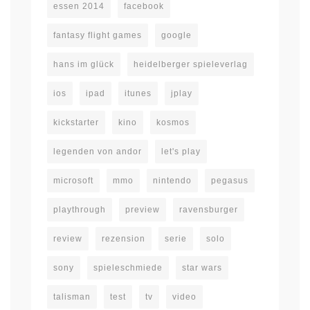
essen 2014
facebook
fantasy flight games
google
hans im glück
heidelberger spieleverlag
ios
ipad
itunes
jplay
kickstarter
kino
kosmos
legenden von andor
let's play
microsoft
mmo
nintendo
pegasus
playthrough
preview
ravensburger
review
rezension
serie
solo
sony
spieleschmiede
star wars
talisman
test
tv
video