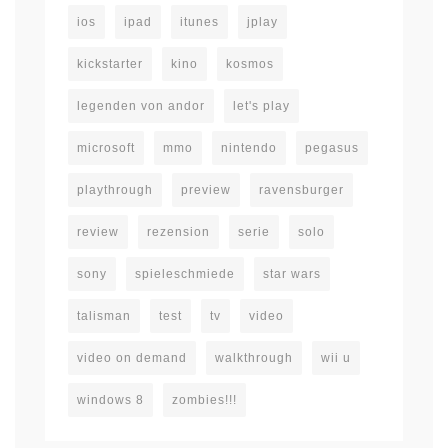
ios
ipad
itunes
jplay
kickstarter
kino
kosmos
legenden von andor
let's play
microsoft
mmo
nintendo
pegasus
playthrough
preview
ravensburger
review
rezension
serie
solo
sony
spieleschmiede
star wars
talisman
test
tv
video
video on demand
walkthrough
wii u
windows 8
zombies!!!