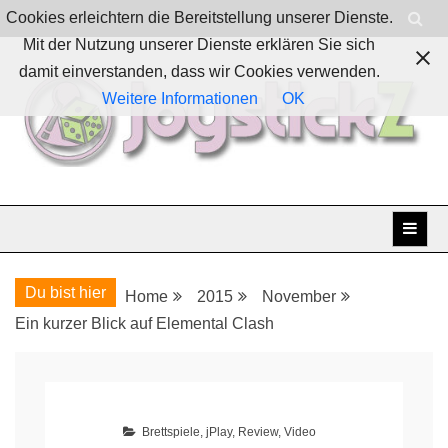
Skip
Cookies erleichtern die Bereitstellung unserer Dienste.
to
Mit der Nutzung unserer Dienste erklären Sie sich
content
damit einverstanden, dass wir Cookies verwenden.
Weitere Informationen
OK
Boardgames, games and everything Geek
JoystickZ
Du bist hier
Home
2015
November
Ein kurzer Blick auf Elemental Clash
Brettspiele
,
jPlay
,
Review
,
Video