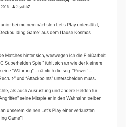
i 2016
JoystickZ
Junior bei meinem nächsten Let’s Play unterstützt,
n Deckbuilding Game” aus dem Hause Kosmos
e Matches hinter sich, weswegen ich die Fleißarbeit
C Superhelden Spiel” fühlt sich an wie der kleinere
ur eine “Währung” – nämlich die sog. “Power” –
ecruit-” und “Attackpoints” unterscheiden muss.
te, als auch Ausrüstung und andere Helden für
Angriffen” seine Mitspieler in den Wahnsinn treiben.
an unserem kleinen Let’s Play einer verkürzten
ding Game”!