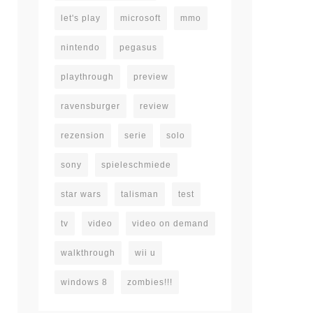
let's play
microsoft
mmo
nintendo
pegasus
playthrough
preview
ravensburger
review
rezension
serie
solo
sony
spieleschmiede
star wars
talisman
test
tv
video
video on demand
walkthrough
wii u
windows 8
zombies!!!