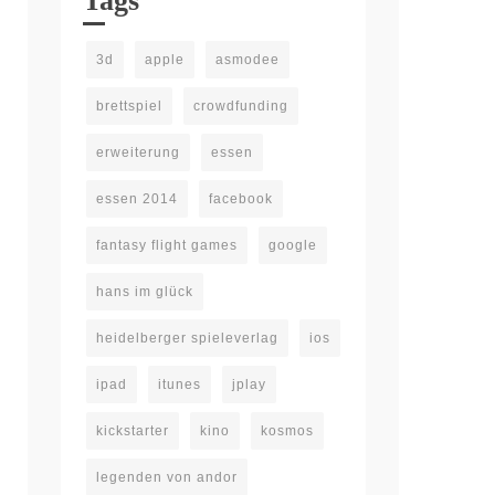
Tags
3d
apple
asmodee
brettspiel
crowdfunding
erweiterung
essen
essen 2014
facebook
fantasy flight games
google
hans im glück
heidelberger spieleverlag
ios
ipad
itunes
jplay
kickstarter
kino
kosmos
legenden von andor