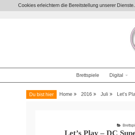
Skip
Cookies erleichtern die Bereitstellung unserer Dienst
to
content
Boardgames, games and everything Geek
JoystickZ
Brettspiele
Digital
Home
2016
Juli
Let’s P
Du bist hier
Brettsp
Let’s Play – DC Sup