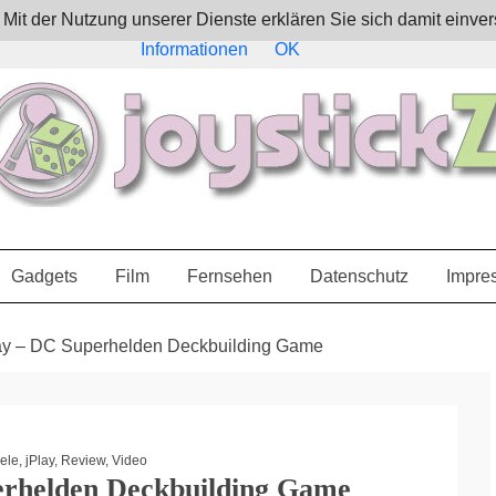
e. Mit der Nutzung unserer Dienste erklären Sie sich damit ein
Informationen
OK
Gadgets
Film
Fernsehen
Datenschutz
Impre
lay – DC Superhelden Deckbuilding Game
iele
,
jPlay
,
Review
,
Video
erhelden Deckbuilding Game