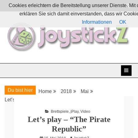
Skip
Cookies erleichtern die Bereitstellung unserer Dienste. Mi
to
erklären Sie sich damit einverstanden, dass wir Cook
content
Informationen
OK
Boardgames, games and everything Geek
JoystickZ
Du bist hier
Home
2018
Mai
Let’s play – “The Pirate Republic”
Brettspiele
,
jPlay
,
Video
Let’s play – “The Pirate
Republic”