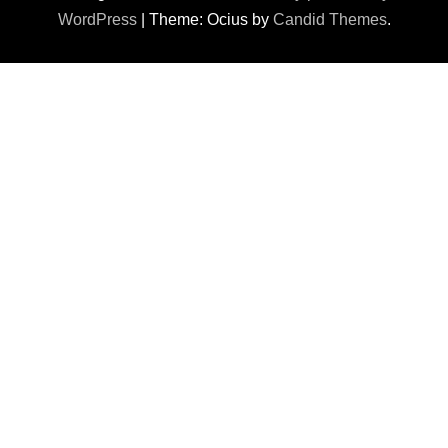
WordPress
|
Theme: Ocius by
Candid Themes
.