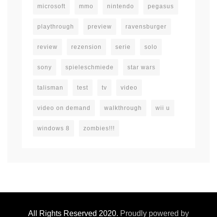
microsoft
mmo
nintendo
pegasus
playthrough
preview
ravensburger
review
rezension
serie
solo
sony
spieleschmiede
star wars
talisman
test
tv
video
video on demand
walkthrough
wii u
windows 8
zombies!!!
All Rights Reserved 2020.
Proudly powered by