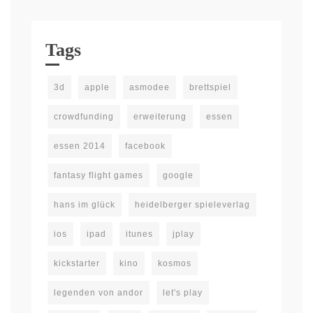
Tags
3d
apple
asmodee
brettspiel
crowdfunding
erweiterung
essen
essen 2014
facebook
fantasy flight games
google
hans im glück
heidelberger spieleverlag
ios
ipad
itunes
jplay
kickstarter
kino
kosmos
legenden von andor
let's play