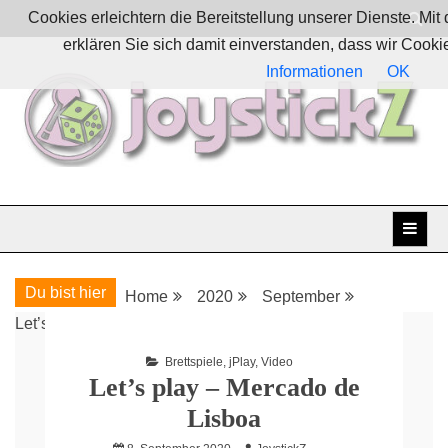
Skip
Cookies erleichtern die Bereitstellung unserer Dienste. Mi
to
erklären Sie sich damit einverstanden, dass wir Cook
content
Informationen
OK
Boardgames, games and everything Geek
JoystickZ
Du bist hier
Home
2020
September
Let’s play – Mercado de Lisboa
Brettspiele
,
jPlay
,
Video
Let’s play – Mercado de
Lisboa