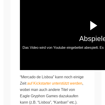
Abspiel
Das Video wird von Youtube eingebettet abespielt. Es g
“Mercado de Lisboa” kann noch einige
Zeit
auf Kickstarter unterstützt werden
,
wobei man auch andere Titel von
Eagle Gryphon Games dazukaufen
kann (z.B. “Lisboa”, “Kanban” etc.).