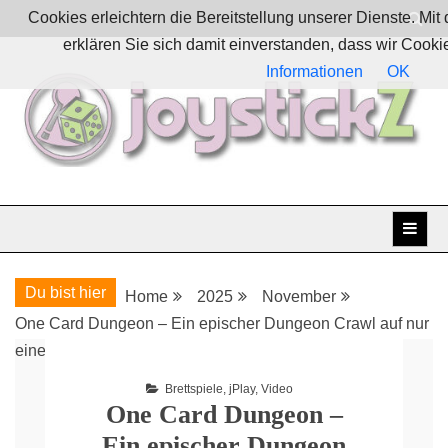
Skip
Cookies erleichtern die Bereitstellung unserer Dienste. Mi
to
erklären Sie sich damit einverstanden, dass wir Cook
content
Informationen
OK
Boardgames, games and everything Geek
JoystickZ
Du bist hier
Home
2025
November
One Card Dungeon – Ein epischer Dungeon Crawl auf nur
einer Karte!
Brettspiele
,
jPlay
,
Video
One Card Dungeon –
Ein epischer Dungeon