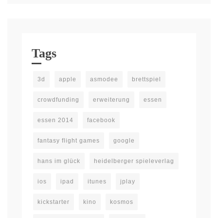
Tags
3d
apple
asmodee
brettspiel
crowdfunding
erweiterung
essen
essen 2014
facebook
fantasy flight games
google
hans im glück
heidelberger spieleverlag
ios
ipad
itunes
jplay
kickstarter
kino
kosmos