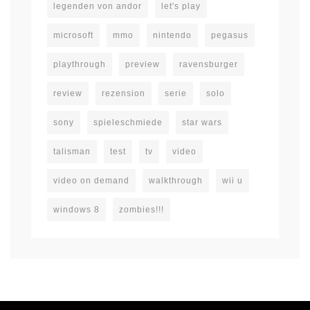
legenden von andor
let's play
microsoft
mmo
nintendo
pegasus
playthrough
preview
ravensburger
review
rezension
serie
solo
sony
spieleschmiede
star wars
talisman
test
tv
video
video on demand
walkthrough
wii u
windows 8
zombies!!!