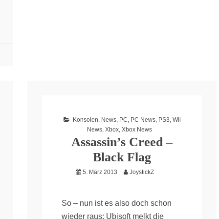
Konsolen
,
News
,
PC
,
PC News
,
PS3
,
Wii
News
,
Xbox
,
Xbox News
Assassin’s Creed –
Black Flag
5. März 2013
JoystickZ
So – nun ist es also doch schon
wieder raus: Ubisoft melkt die