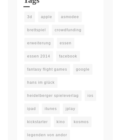
Tags
3d
apple
asmodee
brettspiel
crowdfunding
erweiterung
essen
essen 2014
facebook
fantasy flight games
google
hans im glück
heidelberger spieleverlag
ios
ipad
itunes
jplay
kickstarter
kino
kosmos
legenden von andor