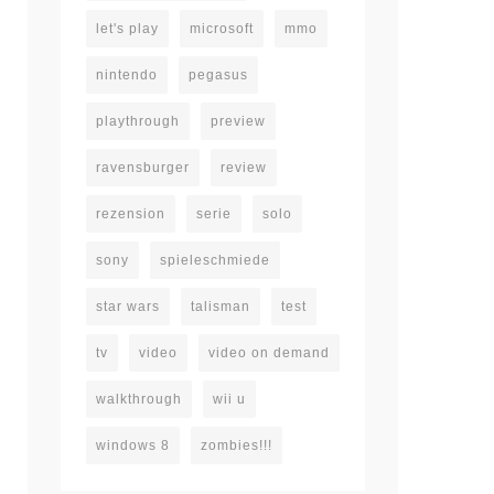
let's play
microsoft
mmo
nintendo
pegasus
playthrough
preview
ravensburger
review
rezension
serie
solo
sony
spieleschmiede
star wars
talisman
test
tv
video
video on demand
walkthrough
wii u
windows 8
zombies!!!