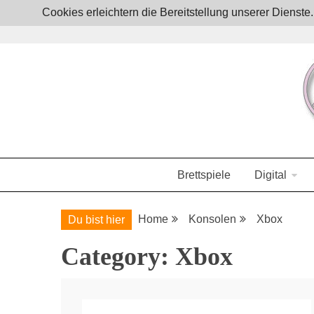
Skip
Cookies erleichtern die Bereitstellung unserer Dienst
to
content
Boardgames, games and everything Geek
JoystickZ
Brettspiele
Digital
Home
Konsolen
Xbox
Du bist hier
Category:
Xbox