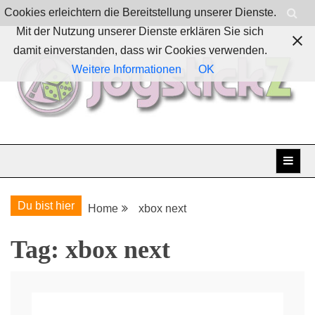
Skip
Cookies erleichtern die Bereitstellung unserer Dienste.
to
Mit der Nutzung unserer Dienste erklären Sie sich
content
damit einverstanden, dass wir Cookies verwenden.
Weitere Informationen
OK
Boardgames, games and everything Geek
JoystickZ
Du bist hier
Home
xbox next
Tag:
xbox next