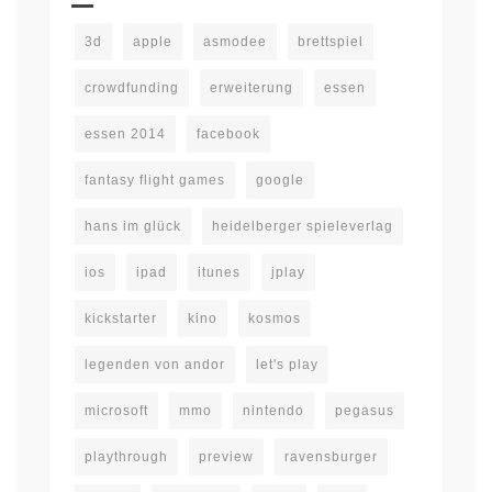
3d
apple
asmodee
brettspiel
crowdfunding
erweiterung
essen
essen 2014
facebook
fantasy flight games
google
hans im glück
heidelberger spieleverlag
ios
ipad
itunes
jplay
kickstarter
kino
kosmos
legenden von andor
let's play
microsoft
mmo
nintendo
pegasus
playthrough
preview
ravensburger