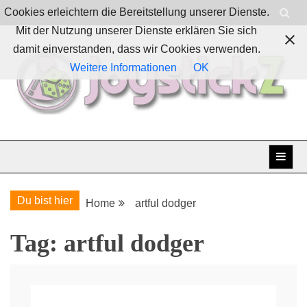
Skip
Cookies erleichtern die Bereitstellung unserer Dienste.
to
Mit der Nutzung unserer Dienste erklären Sie sich
content
damit einverstanden, dass wir Cookies verwenden.
Weitere Informationen
OK
Boardgames, games and everything Geek
JoystickZ
Du bist hier
Home
artful dodger
Tag:
artful dodger