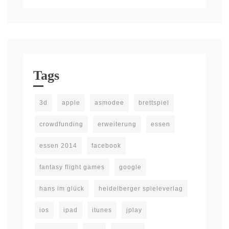
Tags
3d
apple
asmodee
brettspiel
crowdfunding
erweiterung
essen
essen 2014
facebook
fantasy flight games
google
hans im glück
heidelberger spieleverlag
ios
ipad
itunes
jplay