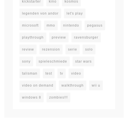
kickstarter
kino
kosmos
legenden von andor
let's play
microsoft
mmo
nintendo
pegasus
playthrough
preview
ravensburger
review
rezension
serie
solo
sony
spieleschmiede
star wars
talisman
test
tv
video
video on demand
walkthrough
wii u
windows 8
zombies!!!