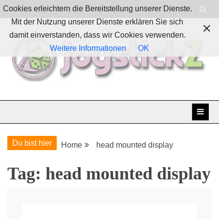
Skip
Cookies erleichtern die Bereitstellung unserer Dienste.
to
Mit der Nutzung unserer Dienste erklären Sie sich
content
damit einverstanden, dass wir Cookies verwenden.
Weitere Informationen
OK
Boardgames, games and everything Geek
JoystickZ
Du bist hier
Home
head mounted display
Tag:
head mounted display