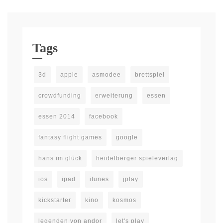
Tags
3d
apple
asmodee
brettspiel
crowdfunding
erweiterung
essen
essen 2014
facebook
fantasy flight games
google
hans im glück
heidelberger spieleverlag
ios
ipad
itunes
jplay
kickstarter
kino
kosmos
legenden von andor
let's play