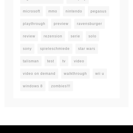
microsoft
mmo
nintendo
pegasus
playthrough
preview
ravensburger
review
rezension
serie
solo
sony
spieleschmiede
star wars
talisman
test
tv
video
video on demand
walkthrough
wii u
windows 8
zombies!!!