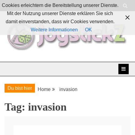
Skip
Cookies erleichtern die Bereitstellung unserer Dienste.
to
Mit der Nutzung unserer Dienste erklären Sie sich
content
damit einverstanden, dass wir Cookies verwenden.
Weitere Informationen
OK
Boardgames, games and everything Geek
JoystickZ
Du bist hier
Home
invasion
Tag:
invasion