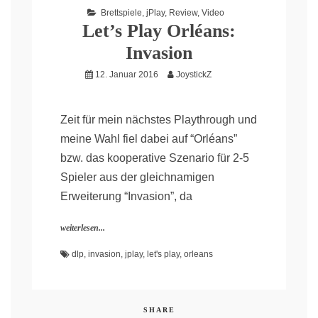
Brettspiele
,
jPlay
,
Review
,
Video
Let’s Play Orléans:
Invasion
12. Januar 2016
JoystickZ
Zeit für mein nächstes Playthrough und
meine Wahl fiel dabei auf “Orléans”
bzw. das kooperative Szenario für 2-5
Spieler aus der gleichnamigen
Erweiterung “Invasion”, da
weiterlesen...
dlp
,
invasion
,
jplay
,
let's play
,
orleans
SHARE