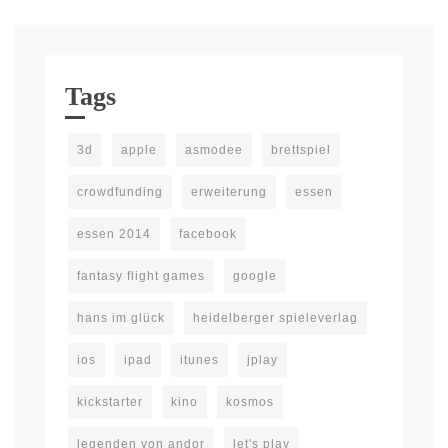
Tags
3d
apple
asmodee
brettspiel
crowdfunding
erweiterung
essen
essen 2014
facebook
fantasy flight games
google
hans im glück
heidelberger spieleverlag
ios
ipad
itunes
jplay
kickstarter
kino
kosmos
legenden von andor
let's play