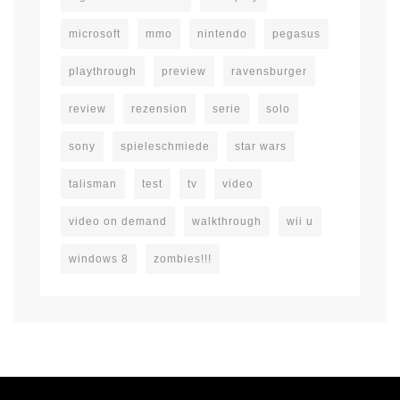
microsoft
mmo
nintendo
pegasus
playthrough
preview
ravensburger
review
rezension
serie
solo
sony
spieleschmiede
star wars
talisman
test
tv
video
video on demand
walkthrough
wii u
windows 8
zombies!!!